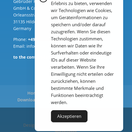
Gebrüder Heyl Analysentechnik
Erlebnis zu bieten, verwenden
GmbH & Co. KG ( HQ )
wir Technologien wie Cookies,
Orleansstraße 75b
um Geräteinformationen zu
31135 Hildesheim
speichern und/oder darauf
Germany
zuzugreifen. Wenn Sie diesen
Technologien zustimmen,
Phone:
+49 (0) 51 21 289 33 – 0
können wir Daten wie Ihr
Email: info@heylanalysis.de
Surfverhalten oder eindeutige
to the contact-form
IDs auf dieser Website
verarbeiten. Wenn Sie Ihre
Einwilligung nicht erteilen oder
zurückziehen, können
bestimmte Merkmale und
Home
Products
Applications
Funktionen beeinträchtigt
Downloads
Legal Notice
Privacy Policy
werden.
Akzeptieren
Designed by
Elegant Themes
| Powered by
WordPress