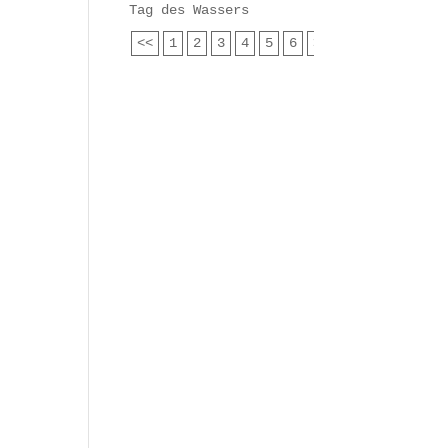
Tag des Wassers
<<
1
2
3
4
5
6
>>