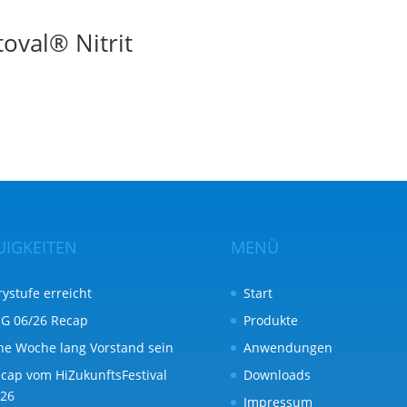
oval® Nitrit
UIGKEITEN
MENÜ
rystufe erreicht
Start
G 06/26 Recap
Produkte
ne Woche lang Vorstand sein
Anwendungen
cap vom HiZukunftsFestival
Downloads
26
Impressum