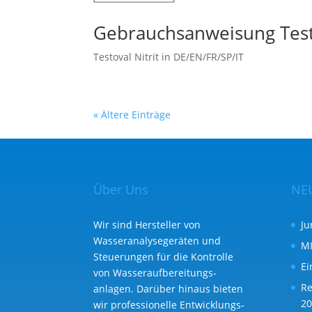
Gebrauchsanweisung Test
Testoval Nitrit in DE/EN/FR/SP/IT
« Ältere Einträge
Über Uns
NE
Wir sind Hersteller von
Ju
Wasseranalysegeräten und
MI
Steuerungen für die Kontrolle
Ei
von Wasser­aufbereitungs­
Re
anlagen. Darüber hinaus bieten
20
wir professionelle Entwicklungs­