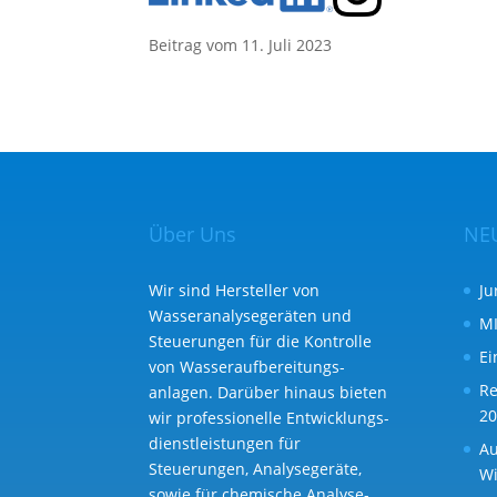
Beitrag vom 11. Juli 2023
Über Uns
NE
Wir sind Hersteller von
Ju
Wasseranalysegeräten und
MI
Steuerungen für die Kontrolle
Ei
von Wasser­aufbereitungs­
Re
anlagen. Darüber hinaus bieten
20
wir professionelle Entwicklungs­
dienst­leistungen für
Au
Steuerungen, Analysegeräte,
Wi
sowie für chemische Analyse­