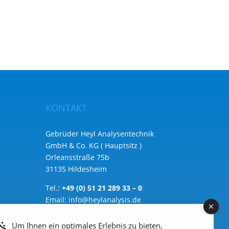
KONTAKT
Gebrüder Heyl Analysentechnik
GmbH & Co. KG ( Hauptsitz )
Orleansstraße 75b
31135 Hildesheim
Tel.:
+49 (0) 51 21 289 33 – 0
Email:
info@heylanalysis.de
Zum Kontaktbereich
Um Ihnen ein optimales Erlebnis zu bieten,