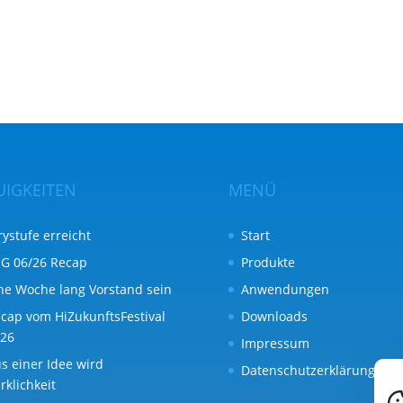
UIGKEITEN
MENÜ
rystufe erreicht
Start
G 06/26 Recap
Produkte
ne Woche lang Vorstand sein
Anwendungen
cap vom HiZukunftsFestival
Downloads
26
Impressum
s einer Idee wird
Datenschutzerklärung
rklichkeit