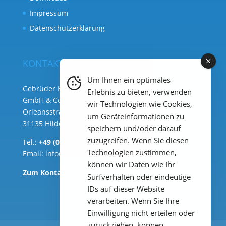
Impressum
Datenschutzerklärung
KONTAKT
Um Ihnen ein optimales
Gebrüder Heyl Analysentechnik
Erlebnis zu bieten, verwenden
GmbH & Co. KG ( Hauptsitz )
wir Technologien wie Cookies,
Orleansstraße 75b
um Geräteinformationen zu
31135 Hildesheim
speichern und/oder darauf
zuzugreifen. Wenn Sie diesen
Tel.:
+49 (0) 51 21 289 33 – 0
Technologien zustimmen,
Email:
info@heylanalysis.de
können wir Daten wie Ihr
Zum Kontaktbereich
Surfverhalten oder eindeutige
IDs auf dieser Website
verarbeiten. Wenn Sie Ihre
Einwilligung nicht erteilen oder
zurückziehen, können