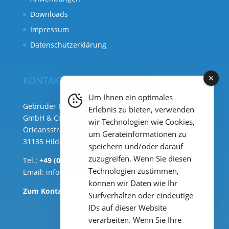
Downloads
Impressum
Datenschutzerklärung
KONTAKT
Um Ihnen ein optimales
Gebrüder Heyl Analysentechnik
Erlebnis zu bieten, verwenden
GmbH & Co. KG ( Hauptsitz )
wir Technologien wie Cookies,
Orleansstraße 75b
um Geräteinformationen zu
31135 Hildesheim
speichern und/oder darauf
zuzugreifen. Wenn Sie diesen
Tel.:
+49 (0) 51 21 289 33 – 0
Technologien zustimmen,
Email:
info@heylanalysis.de
können wir Daten wie Ihr
Zum Kontaktbereich
Surfverhalten oder eindeutige
IDs auf dieser Website
verarbeiten. Wenn Sie Ihre