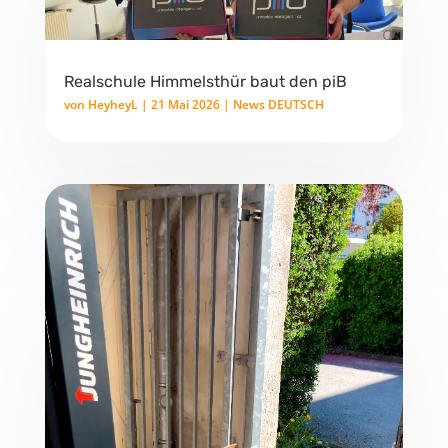
Realschule Himmelsthür baut den piB
von
HeyheyL
|
21 Mai 2026
|
News DEUTSCH