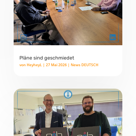
Pläne sind geschmiedet
von
HeyheyL
|
27 Mai 2026
|
News DEUTSCH