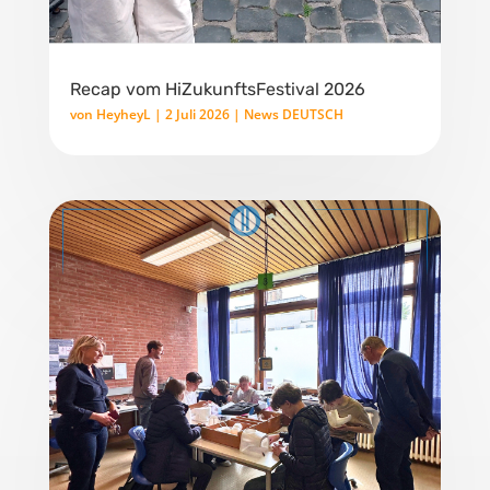
Recap vom HiZukunftsFestival 2026
von
HeyheyL
|
2 Juli 2026
|
News DEUTSCH