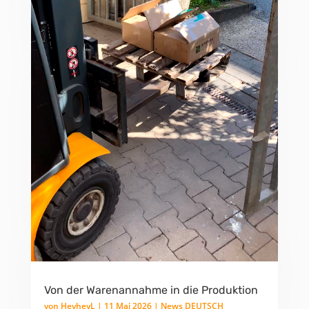
Von der Warenannahme in die Produktion
von
HeyheyL
|
11 Mai 2026
|
News DEUTSCH