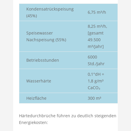
Kondensatrückspeisung
6,75 m³/h
(45%)
8,25 m³/h,
Speisewasser
[gesamt
Nachspeisung (55%)
49.500
m³/Jahr]
6000
Betriebsstunden
Std./Jahr
0,1°dH =
Wasserhärte
1,8 g/m³
CaCO₃
Heizfläche
300 m³
Härtedurchbrüche führen zu deutlich steigenden
Energiekosten: