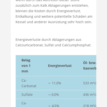
zusätzlich zum Kalk Ablagerungen entstehen,
können die Kosten durch Energieverlust,
Entkalkung und weitere potentielle Schäden am
Kessel und anderer Ausrüstung sehr hoch sein.
Energieverluste durch Ablagerungen aus
Calciumcarbonat, Sulfat und Calciumphosphat:
Belag
Öl- bzw.
von 1
Energieverlust
Gasverbrauch
mm
Ca-
∼ 11,0%
533 m³/a
Carbonat
Sulfate
∼,9,0%
436 m³/a
Ca-
∼ 4,5%
218 m³/a