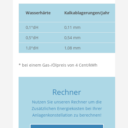
En
Wasserhärte
Kalkablagerungen/Jahr
M
0,1°dH
0,11 mm
20
0,5°dH
0,54 mm
64
1,0°dH
1,08 mm
10
* bei einem Gas-/Ölpreis von 4 Cent/kWh
Rechner
Nutzen Sie unseren Rechner um die
Zusätzlichen Energiekosten bei Ihrer
Anlagenkonstellation zu berechnen!