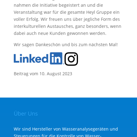
nahmen die Initiative begeistert an und die
Veranstaltung war für die gesamte Heyl Gruppe ein
voller Erfolg. Wir freuen uns über jegliche Form des
interkulturellen Austausches, ganz besonders, wenn
dabei auch neue Kunden gewonnen werden.
Wir sagen Dankeschön und bis zum nächsten Mal!
Beitrag vom 10. August 2023
Über Uns
Wir sind Hersteller von Wasseranalysegeräten und
Steuerungen für die Kontrolle von Wasser­