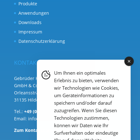
Produkte
Anwendungen
Downloads
Impressum
Datenschutzerklärung
KONTAKT
Um Ihnen ein optimales
Gebrüder Heyl Analysentechnik
Erlebnis zu bieten, verwenden
GmbH & Co. KG ( Hauptsitz )
wir Technologien wie Cookies,
Orleansstraße 75b
um Geräteinformationen zu
31135 Hildesheim
speichern und/oder darauf
zuzugreifen. Wenn Sie diesen
Tel.:
+49 (0) 51 21 289 33 – 0
Technologien zustimmen,
Email:
info@heylanalysis.de
können wir Daten wie Ihr
Zum Kontaktbereich
Surfverhalten oder eindeutige