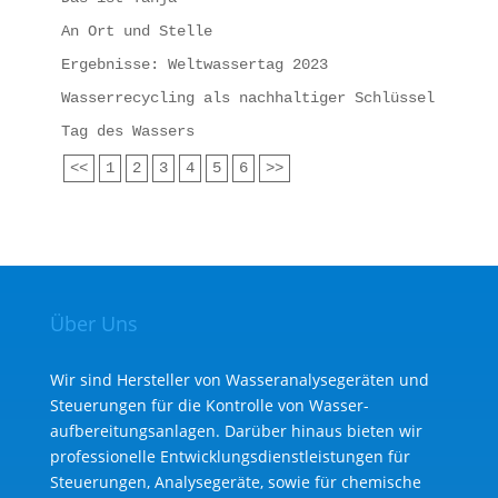
An Ort und Stelle
Ergebnisse: Weltwassertag 2023
Wasserrecycling als nachhaltiger Schlüssel
Tag des Wassers
<<
1
2
3
4
5
6
>>
Über Uns
Wir sind Hersteller von Wasseranalysegeräten und
Steuerungen für die Kontrolle von Wasser­
aufbereitungs­anlagen. Darüber hinaus bieten wir
professionelle Entwicklungs­dienst­leistungen für
Steuerungen, Analysegeräte, sowie für chemische