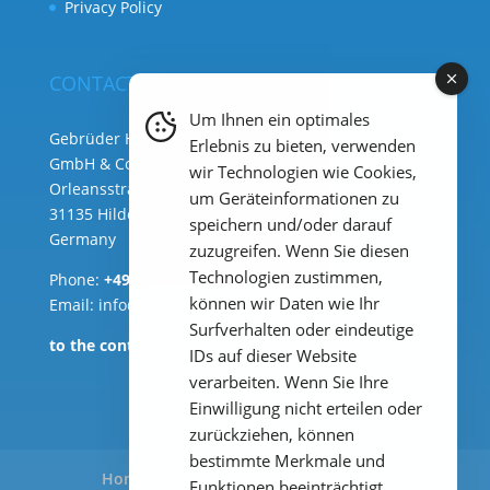
Privacy Policy
CONTACT
Um Ihnen ein optimales
Gebrüder Heyl Analysentechnik
Erlebnis zu bieten, verwenden
GmbH & Co. KG ( HQ )
wir Technologien wie Cookies,
Orleansstraße 75b
um Geräteinformationen zu
31135 Hildesheim
speichern und/oder darauf
Germany
zuzugreifen. Wenn Sie diesen
Technologien zustimmen,
Phone:
+49 (0) 51 21 289 33 – 0
können wir Daten wie Ihr
Email: info@heylanalysis.de
Surfverhalten oder eindeutige
to the contact-form
IDs auf dieser Website
verarbeiten. Wenn Sie Ihre
Einwilligung nicht erteilen oder
zurückziehen, können
bestimmte Merkmale und
Home
Products
Applications
Funktionen beeinträchtigt