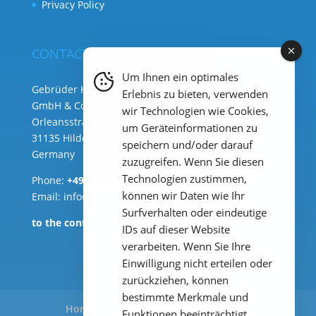
Privacy Policy
CONTACT
Um Ihnen ein optimales
Gebrüder Heyl Analysentechnik
Erlebnis zu bieten, verwenden
GmbH & Co. KG ( HQ )
wir Technologien wie Cookies,
Orleansstraße 75b
um Geräteinformationen zu
31135 Hildesheim
speichern und/oder darauf
Germany
zuzugreifen. Wenn Sie diesen
Technologien zustimmen,
Phone:
+49 (0) 51 21 289 33 – 0
können wir Daten wie Ihr
Email: info@heylanalysis.de
Surfverhalten oder eindeutige
to the contact-form
IDs auf dieser Website
verarbeiten. Wenn Sie Ihre
Einwilligung nicht erteilen oder
zurückziehen, können
bestimmte Merkmale und
Home
Products
Applications
Funktionen beeinträchtigt