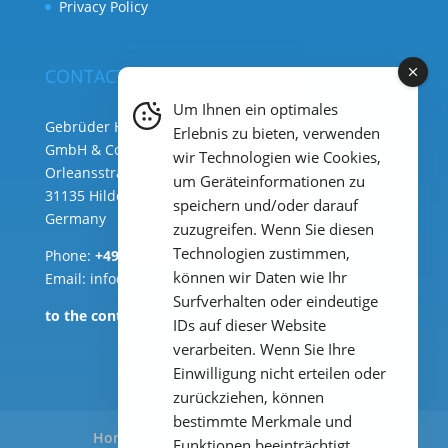
Privacy Policy
CONTACT
Um Ihnen ein optimales
Gebrüder Heyl Analysentechnik
Erlebnis zu bieten, verwenden
GmbH & Co. KG ( HQ )
wir Technologien wie Cookies,
Orleansstraße 75b
um Geräteinformationen zu
31135 Hildesheim
speichern und/oder darauf
Germany
zuzugreifen. Wenn Sie diesen
Technologien zustimmen,
Phone:
+49 (0) 51 21 289 33 – 0
können wir Daten wie Ihr
Email: info@heylanalysis.de
Surfverhalten oder eindeutige
to the contact-form
IDs auf dieser Website
verarbeiten. Wenn Sie Ihre
Einwilligung nicht erteilen oder
zurückziehen, können
bestimmte Merkmale und
Home
Products
Applications
Funktionen beeinträchtigt