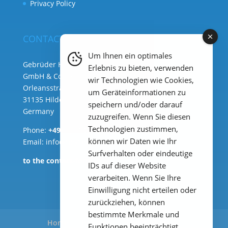
Privacy Policy
CONTACT
Um Ihnen ein optimales
Gebrüder Heyl Analysentechnik
Erlebnis zu bieten, verwenden
GmbH & Co. KG ( HQ )
wir Technologien wie Cookies,
Orleansstraße 75b
um Geräteinformationen zu
31135 Hildesheim
speichern und/oder darauf
Germany
zuzugreifen. Wenn Sie diesen
Technologien zustimmen,
Phone:
+49 (0) 51 21 289 33 – 0
können wir Daten wie Ihr
Email: info@heylanalysis.de
Surfverhalten oder eindeutige
to the contact-form
IDs auf dieser Website
verarbeiten. Wenn Sie Ihre
Einwilligung nicht erteilen oder
zurückziehen, können
bestimmte Merkmale und
Home
Products
Applications
Funktionen beeinträchtigt