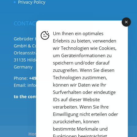
Privacy Policy
CONTACT
Um Ihnen ein optimales
Gebrüder Heyl Analysentechnik
Erlebnis zu bieten, verwenden
GmbH & Co. KG ( HQ )
wir Technologien wie Cookies,
Orleansstraße 75b
um Geräteinformationen zu
31135 Hildesheim
speichern und/oder darauf
Germany
zuzugreifen. Wenn Sie diesen
Technologien zustimmen,
Phone:
+49 (0) 51 21 289 33 – 0
können wir Daten wie Ihr
Email: info@heylanalysis.de
Surfverhalten oder eindeutige
to the contact-form
IDs auf dieser Website
verarbeiten. Wenn Sie Ihre
Einwilligung nicht erteilen oder
zurückziehen, können
bestimmte Merkmale und
Home
Products
Applications
Funktionen beeinträchtigt