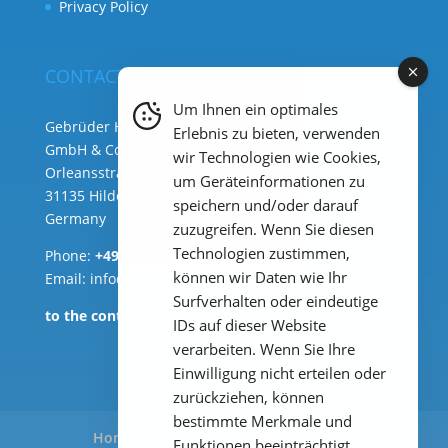
Privacy Policy
CONTACT
Um Ihnen ein optimales
Gebrüder Heyl Analysentechnik
Erlebnis zu bieten, verwenden
GmbH & Co. KG ( HQ )
wir Technologien wie Cookies,
Orleansstraße 75b
um Geräteinformationen zu
31135 Hildesheim
speichern und/oder darauf
Germany
zuzugreifen. Wenn Sie diesen
Technologien zustimmen,
Phone:
+49 (0) 51 21 289 33 – 0
können wir Daten wie Ihr
Email: info@heylanalysis.de
Surfverhalten oder eindeutige
to the contact-form
IDs auf dieser Website
verarbeiten. Wenn Sie Ihre
Einwilligung nicht erteilen oder
zurückziehen, können
bestimmte Merkmale und
Home
Products
Applications
Funktionen beeinträchtigt