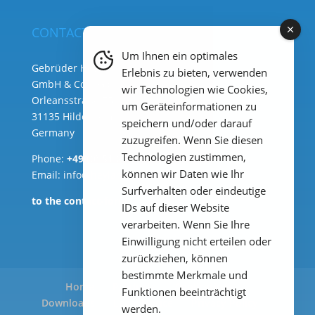
CONTACT
Um Ihnen ein optimales
Gebrüder Heyl Analysentechnik
Erlebnis zu bieten, verwenden
GmbH & Co. KG ( HQ )
wir Technologien wie Cookies,
Orleansstraße 75b
um Geräteinformationen zu
31135 Hildesheim
speichern und/oder darauf
Germany
zuzugreifen. Wenn Sie diesen
Technologien zustimmen,
Phone:
+49 (0) 51 21 289 33 – 0
können wir Daten wie Ihr
Email: info@heylanalysis.de
Surfverhalten oder eindeutige
to the contact-form
IDs auf dieser Website
verarbeiten. Wenn Sie Ihre
Einwilligung nicht erteilen oder
zurückziehen, können
bestimmte Merkmale und
Home
Products
Applications
Funktionen beeinträchtigt
Downloads
Legal Notice
Privacy Policy
werden.