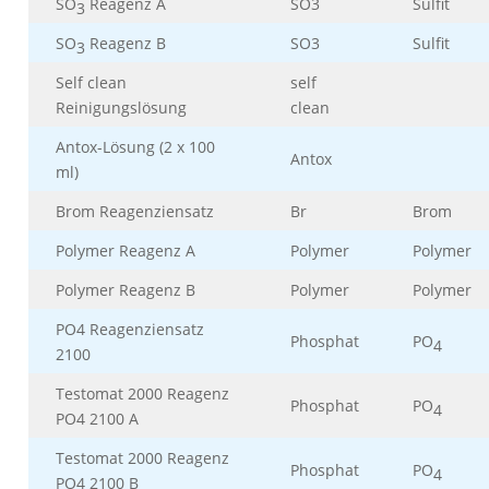
SO
Reagenz A
SO3
Sulfit
3
SO
Reagenz B
SO3
Sulfit
3
Self clean
self
Reinigungslösung
clean
Antox-Lösung (2 x 100
Antox
ml)
Brom Reagenziensatz
Br
Brom
Polymer Reagenz A
Polymer
Polymer
Polymer Reagenz B
Polymer
Polymer
PO4 Reagenziensatz
Phosphat
PO
4
2100
Testomat 2000 Reagenz
Phosphat
PO
4
PO4 2100 A
Testomat 2000 Reagenz
Phosphat
PO
4
PO4 2100 B