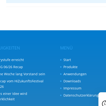
UIGKEITEN
MENÜ
rystufe erreicht
Start
G 06/26 Recap
Produkte
ne Woche lang Vorstand sein
Anwendungen
cap vom HiZukunftsFestival
Downloads
26
Impressum
s einer Idee wird
Datenschutzerklärung
rklichkeit