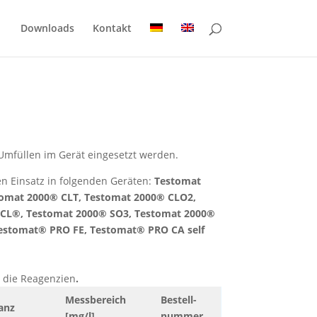
Downloads
Kontakt
Umfüllen im Gerät eingesetzt werden.
n Einsatz in folgenden Geräten:
Testomat
tomat 2000® CLT, Testomat 2000® CLO2,
HCL®, Testomat 2000® SO3, Testomat 2000®
estomat® PRO FE, T
estomat® PRO CA self
r die Reagenzien
.
Messbereich
Bestell-
anz
[mg/l]
nummer