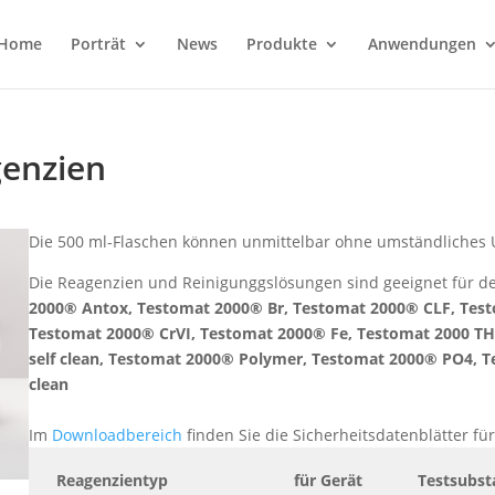
Home
Porträt
News
Produkte
Anwendungen
enzien
Die 500 ml-Flaschen können unmittelbar ohne umständliches 
Die Reagenzien und Reinigunggslösungen sind geeignet für de
2000® Antox, Testomat 2000® Br, Testomat 2000® CLF, Tes
Testomat 2000® CrVI, Testomat 2000® Fe, Testomat 2000 T
self clean, Testomat 2000® Polymer, Testomat 2000® PO4, T
clean
Im
Downloadbereich
finden Sie
die Sicherheitsdatenblätter fü
Reagenzientyp
für Gerät
Testsubst