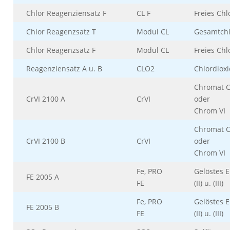
Chlor Reagenziensatz F
CL F
Freies Chl
Chlor Reagenzsatz T
Modul CL
Gesamtchl
Chlor Reagenzsatz F
Modul CL
Freies Chl
Reagenziensatz A u. B
CLO2
Chlordiox
Chromat 
CrVI 2100 A
CrVI
oder
Chrom VI
Chromat 
CrVI 2100 B
CrVI
oder
Chrom VI
Fe, PRO
Gelöstes E
FE 2005 A
FE
(II) u. (III)
Fe, PRO
Gelöstes E
FE 2005 B
FE
(II) u. (III)