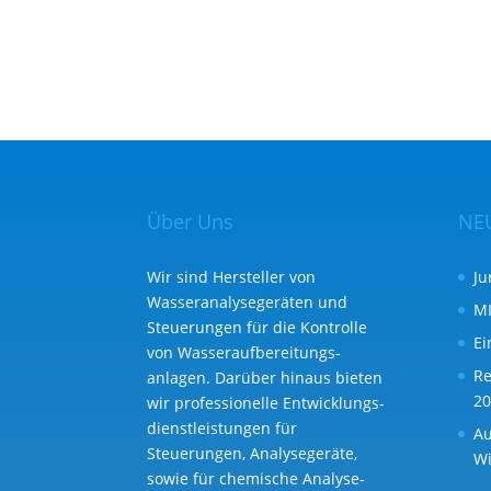
Über Uns
NE
Wir sind Hersteller von
Ju
Wasseranalysegeräten und
MI
Steuerungen für die Kontrolle
Ei
von Wasser­aufbereitungs­
Re
anlagen. Darüber hinaus bieten
20
wir professionelle Entwicklungs­
dienst­leistungen für
Au
Steuerungen, Analysegeräte,
Wi
sowie für chemische Analyse­