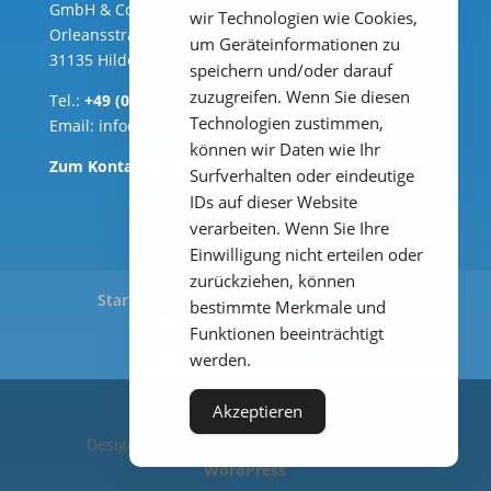
GmbH & Co. KG ( Hauptsitz )
wir Technologien wie Cookies,
Orleansstraße 75b
um Geräteinformationen zu
31135 Hildesheim
speichern und/oder darauf
zuzugreifen. Wenn Sie diesen
Tel.:
+49 (0) 51 21 289 33 – 0
Technologien zustimmen,
Email:
info@heylanalysis.de
können wir Daten wie Ihr
Zum Kontaktbereich
Surfverhalten oder eindeutige
IDs auf dieser Website
verarbeiten. Wenn Sie Ihre
Einwilligung nicht erteilen oder
zurückziehen, können
Start
Produkte
Anwendungen
bestimmte Merkmale und
Downloads
Impressum
Funktionen beeinträchtigt
Datenschutzerklärung
werden.
Akzeptieren
Designed by
Elegant Themes
| Powered by
WordPress