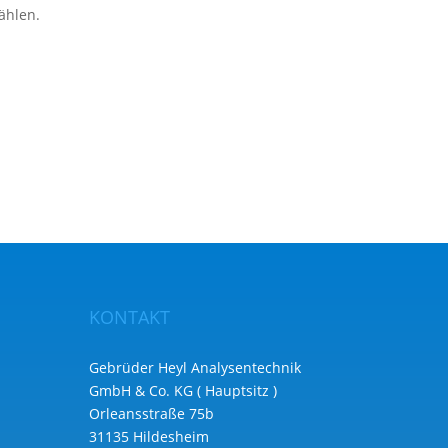
ählen.
KONTAKT
Gebrüder Heyl Analysentechnik
GmbH & Co. KG ( Hauptsitz )
Orleansstraße 75b
31135 Hildesheim