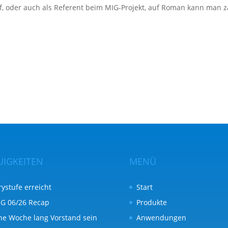
uf, oder auch als Referent beim MIG-Projekt, auf Roman kann man z
UIGKEITEN
MENÜ
rystufe erreicht
Start
G 06/26 Recap
Produkte
ne Woche lang Vorstand sein
Anwendungen