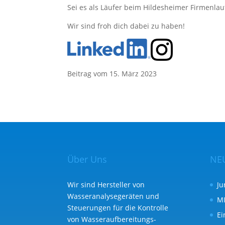
Sei es als Läufer beim Hildesheimer Firmenla
Wir sind froh dich dabei zu haben!
Beitrag vom 15. März 2023
Über Uns
NE
Wir sind Hersteller von
Ju
Wasseranalysegeräten und
MI
Steuerungen für die Kontrolle
Ei
von Wasser­aufbereitungs­