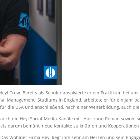
r Heyl Crew. Bereits als Schüler absolvierte er ein Praktikum bei 
al Management“ Studiums in England, arbeitete er für ein Jahr bei
für die USA und anschließend, nach einer Weiterbildung, auch die
auch die Heyl Social-Media-Kanäle mit. Hier kann Roman sowohl sei
stets darum bemüht, neue Kontakte zu knüpfen und Kooperationen i
. Das Wohlder Firma Heyl liegt ihm sehr am Herzen und sein Enga