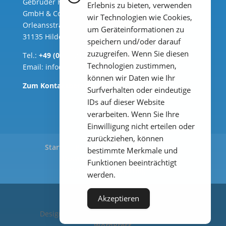
Gebrüder Heyl Analysentechnik
Erlebnis zu bieten, verwenden
GmbH & Co. KG ( Hauptsitz )
wir Technologien wie Cookies,
Orleansstraße 75b
um Geräteinformationen zu
31135 Hildesheim
speichern und/oder darauf
zuzugreifen. Wenn Sie diesen
Tel.:
+49 (0) 51 21 289 33 – 0
Technologien zustimmen,
Email:
info@heylanalysis.de
können wir Daten wie Ihr
Zum Kontaktbereich
Surfverhalten oder eindeutige
IDs auf dieser Website
verarbeiten. Wenn Sie Ihre
Einwilligung nicht erteilen oder
zurückziehen, können
Start
Produkte
Anwendungen
bestimmte Merkmale und
Downloads
Impressum
Funktionen beeinträchtigt
Datenschutzerklärung
werden.
Akzeptieren
Designed by
Elegant Themes
| Powered by
WordPress