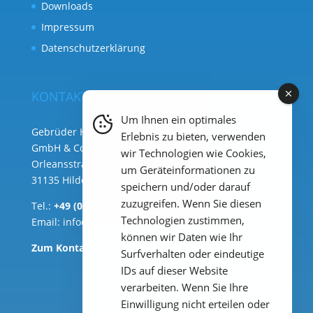
Downloads
Impressum
Datenschutzerklärung
KONTAKT
Um Ihnen ein optimales
Gebrüder Heyl Analysentechnik
Erlebnis zu bieten, verwenden
GmbH & Co. KG ( Hauptsitz )
wir Technologien wie Cookies,
Orleansstraße 75b
um Geräteinformationen zu
31135 Hildesheim
speichern und/oder darauf
zuzugreifen. Wenn Sie diesen
Tel.:
+49 (0) 51 21 289 33 – 0
Technologien zustimmen,
Email:
info@heylanalysis.de
können wir Daten wie Ihr
Zum Kontaktbereich
Surfverhalten oder eindeutige
IDs auf dieser Website
verarbeiten. Wenn Sie Ihre
Einwilligung nicht erteilen oder