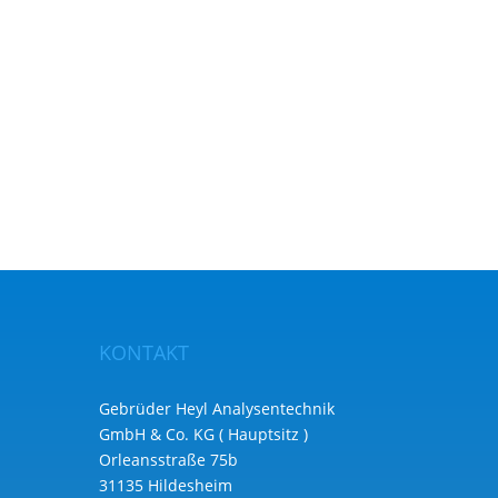
KONTAKT
Gebrüder Heyl Analysentechnik
GmbH & Co. KG ( Hauptsitz )
Orleansstraße 75b
31135 Hildesheim