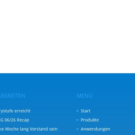
UIGKEITEN
MENÜ
rystufe erreicht
Start
G 06/26 Recap
Produkte
ne Woche lang Vorstand sein
Anwendungen