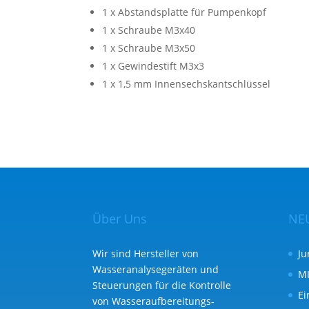
1 x Abstandsplatte für Pumpenkopf
1 x Schraube M3x40
1 x Schraube M3x50
1 x Gewindestift M3x3
1 x 1,5 mm Innensechskantschlüssel
Über Uns
NE
Wir sind Hersteller von
Ju
Wasseranalysegeräten und
MI
Steuerungen für die Kontrolle
Ei
von Wasser­aufbereitungs­