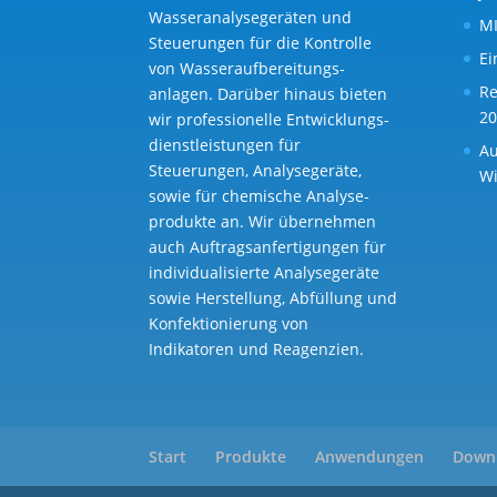
Wasseranalysegeräten und
MI
Steuerungen für die Kontrolle
Ei
von Wasser­aufbereitungs­
Re
anlagen. Darüber hinaus bieten
20
wir professionelle Entwicklungs­
dienst­leistungen für
Au
Steuerungen, Analysegeräte,
Wi
sowie für chemische Analyse­
produkte an. Wir übernehmen
auch Auftragsanfertigungen für
individualisierte Analysegeräte
sowie Herstellung, Abfüllung und
Konfektionierung von
Indikatoren und Reagenzien.
Start
Produkte
Anwendungen
Down