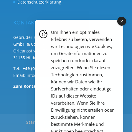
Datenschutzerklärung
KONTAKT
Um Ihnen ein optimales
Gebrüder Heyl Analysentechnik
Erlebnis zu bieten, verwenden
GmbH & Co. KG ( Hauptsitz )
wir Technologien wie Cookies,
Orleansstraße 75b
um Geräteinformationen zu
31135 Hildesheim
speichern und/oder darauf
zuzugreifen. Wenn Sie diesen
Tel.:
+49 (0) 51 21 289 33 – 0
Technologien zustimmen,
Email:
info@heylanalysis.de
können wir Daten wie Ihr
Zum Kontaktbereich
Surfverhalten oder eindeutige
IDs auf dieser Website
verarbeiten. Wenn Sie Ihre
Einwilligung nicht erteilen oder
zurückziehen, können
Start
Produkte
Anwendungen
bestimmte Merkmale und
Downloads
Impressum
Funktionen beeinträchtigt