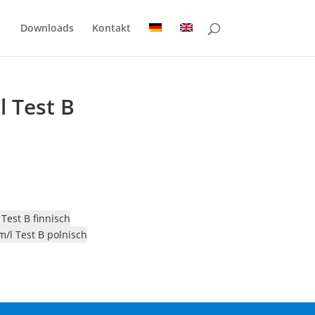
Downloads
Kontakt
l Test B
Test B finnisch
m/l Test B polnisch