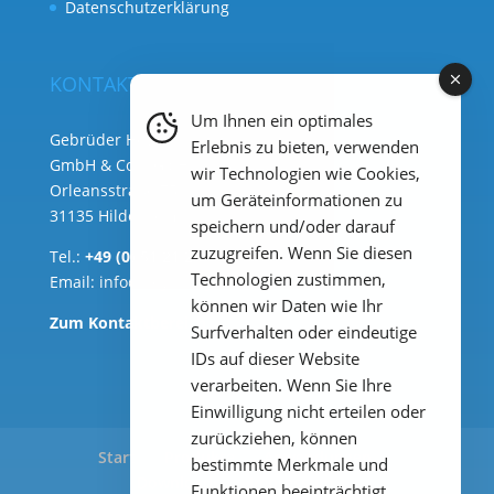
Datenschutzerklärung
KONTAKT
Um Ihnen ein optimales
Gebrüder Heyl Analysentechnik
Erlebnis zu bieten, verwenden
GmbH & Co. KG ( Hauptsitz )
wir Technologien wie Cookies,
Orleansstraße 75b
um Geräteinformationen zu
31135 Hildesheim
speichern und/oder darauf
zuzugreifen. Wenn Sie diesen
Tel.:
+49 (0) 51 21 289 33 – 0
Technologien zustimmen,
Email:
info@heylanalysis.de
können wir Daten wie Ihr
Zum Kontaktbereich
Surfverhalten oder eindeutige
IDs auf dieser Website
verarbeiten. Wenn Sie Ihre
Einwilligung nicht erteilen oder
zurückziehen, können
Start
Produkte
Anwendungen
bestimmte Merkmale und
Downloads
Impressum
Funktionen beeinträchtigt