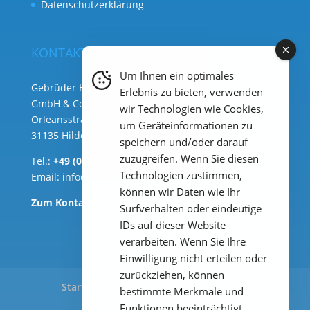
Datenschutzerklärung
KONTAKT
Um Ihnen ein optimales
Gebrüder Heyl Analysentechnik
Erlebnis zu bieten, verwenden
GmbH & Co. KG ( Hauptsitz )
wir Technologien wie Cookies,
Orleansstraße 75b
um Geräteinformationen zu
31135 Hildesheim
speichern und/oder darauf
zuzugreifen. Wenn Sie diesen
Tel.:
+49 (0) 51 21 289 33 – 0
Technologien zustimmen,
Email:
info@heylanalysis.de
können wir Daten wie Ihr
Zum Kontaktbereich
Surfverhalten oder eindeutige
IDs auf dieser Website
verarbeiten. Wenn Sie Ihre
Einwilligung nicht erteilen oder
zurückziehen, können
Start
Produkte
Anwendungen
bestimmte Merkmale und
Downloads
Impressum
Funktionen beeinträchtigt