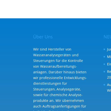
Über Uns
NE
Wir sind Hersteller von
Ju
Wasseranalysegeräten und
MI
Steuerungen für die Kontrolle
Ei
von Wasser­aufbereitungs­
Re
anlagen. Darüber hinaus bieten
20
wir professionelle Entwicklungs­
dienst­leistungen für
Au
Steuerungen, Analysegeräte,
Wi
sowie für chemische Analyse­
produkte an. Wir übernehmen
auch Auftragsanfertigungen für