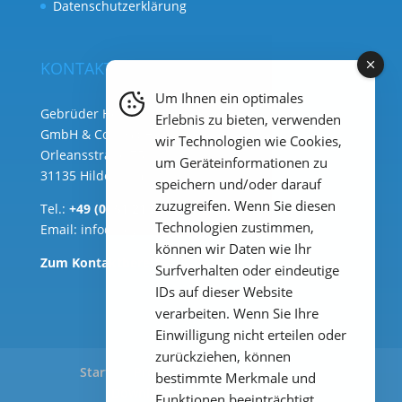
Datenschutzerklärung
KONTAKT
Um Ihnen ein optimales
Gebrüder Heyl Analysentechnik
Erlebnis zu bieten, verwenden
GmbH & Co. KG ( Hauptsitz )
wir Technologien wie Cookies,
Orleansstraße 75b
um Geräteinformationen zu
31135 Hildesheim
speichern und/oder darauf
zuzugreifen. Wenn Sie diesen
Tel.:
+49 (0) 51 21 289 33 – 0
Technologien zustimmen,
Email:
info@heylanalysis.de
können wir Daten wie Ihr
Zum Kontaktbereich
Surfverhalten oder eindeutige
IDs auf dieser Website
verarbeiten. Wenn Sie Ihre
Einwilligung nicht erteilen oder
zurückziehen, können
Start
Produkte
Anwendungen
bestimmte Merkmale und
Downloads
Impressum
Funktionen beeinträchtigt