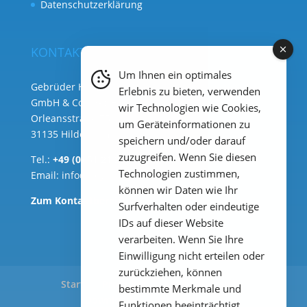
Datenschutzerklärung
KONTAKT
Um Ihnen ein optimales
Gebrüder Heyl Analysentechnik
Erlebnis zu bieten, verwenden
GmbH & Co. KG ( Hauptsitz )
wir Technologien wie Cookies,
Orleansstraße 75b
um Geräteinformationen zu
31135 Hildesheim
speichern und/oder darauf
zuzugreifen. Wenn Sie diesen
Tel.:
+49 (0) 51 21 289 33 – 0
Technologien zustimmen,
Email:
info@heylanalysis.de
können wir Daten wie Ihr
Zum Kontaktbereich
Surfverhalten oder eindeutige
IDs auf dieser Website
verarbeiten. Wenn Sie Ihre
Einwilligung nicht erteilen oder
zurückziehen, können
Start
Produkte
Anwendungen
bestimmte Merkmale und
Downloads
Impressum
Funktionen beeinträchtigt