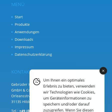
MENÜ
Start
Produkte
Anwendungen
Downloads
Impressum
Datenschutzerklärung
KONTAKT
Um Ihnen ein optimales
Gebrüder Heyl Analysentechnik
Erlebnis zu bieten, verwenden
GmbH & Co. KG ( Hauptsitz )
wir Technologien wie Cookies,
Orleansstraße 75b
um Geräteinformationen zu
31135 Hildesheim
speichern und/oder darauf
zuzugreifen. Wenn Sie diesen
Tel.:
+49 (0) 51 21 289 33 – 0