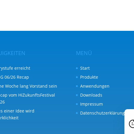
UIGKEITEN
MENÜ
rystufe erreicht
Start
G 06/26 Recap
Produkte
ne Woche lang Vorstand sein
Anwendungen
cap vom HiZukunftsFestival
Downloads
26
Impressum
s einer Idee wird
Datenschutzerklärung
rklichkeit