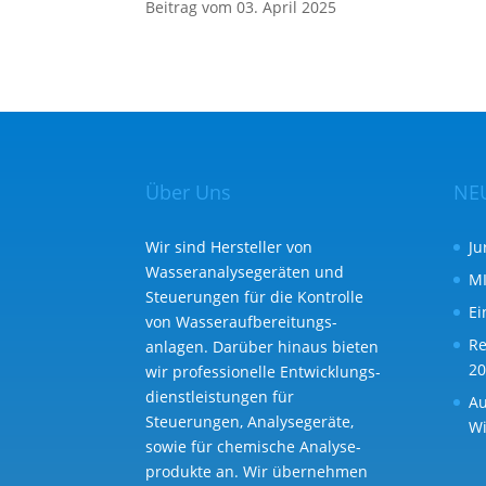
Beitrag vom 03. April 2025
Über Uns
NE
Wir sind Hersteller von
Ju
Wasseranalysegeräten und
MI
Steuerungen für die Kontrolle
Ei
von Wasser­aufbereitungs­
Re
anlagen. Darüber hinaus bieten
20
wir professionelle Entwicklungs­
dienst­leistungen für
Au
Steuerungen, Analysegeräte,
Wi
sowie für chemische Analyse­
produkte an. Wir übernehmen