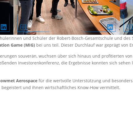
Schülerinnen und Schüler der Robert-Bosch-Gesamtschule und de
ation Game (MIG)
bei uns teil. Dieser Durchlauf war geprägt vo
erungen souverän, wuchsen über sich hinaus und profitierten vo
ßenden Investorenkonferenz, die Ergebnisse konnten sich sehen la
owmet Aerospace
für die wertvolle Unterstützung und besonder
egeistert und ihnen wirtschaftliches Know-How vermittelt.