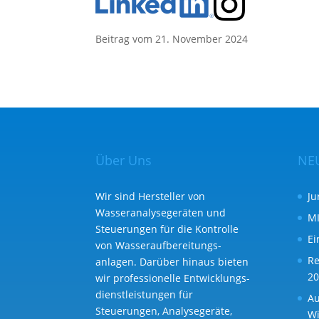
Beitrag vom 21. November 2024
Über Uns
NE
Wir sind Hersteller von
Ju
Wasseranalysegeräten und
MI
Steuerungen für die Kontrolle
Ei
von Wasser­aufbereitungs­
Re
anlagen. Darüber hinaus bieten
20
wir professionelle Entwicklungs­
dienst­leistungen für
Au
Steuerungen, Analysegeräte,
Wi