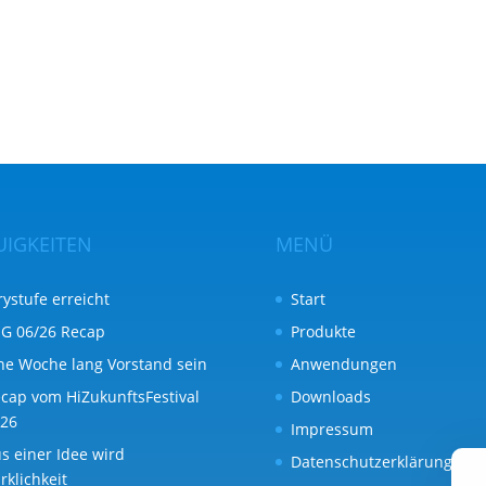
UIGKEITEN
MENÜ
rystufe erreicht
Start
G 06/26 Recap
Produkte
ne Woche lang Vorstand sein
Anwendungen
cap vom HiZukunftsFestival
Downloads
26
Impressum
s einer Idee wird
Datenschutzerklärung
rklichkeit