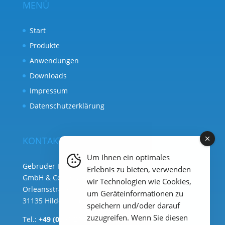
MENÜ
Start
Produkte
Anwendungen
Downloads
Impressum
Datenschutzerklärung
KONTAKT
Um Ihnen ein optimales
Gebrüder Heyl Analysentechnik
Erlebnis zu bieten, verwenden
GmbH & Co. KG ( Hauptsitz )
wir Technologien wie Cookies,
Orleansstraße 75b
um Geräteinformationen zu
31135 Hildesheim
speichern und/oder darauf
zuzugreifen. Wenn Sie diesen
Tel.:
+49 (0) 51 21 289 33 – 0