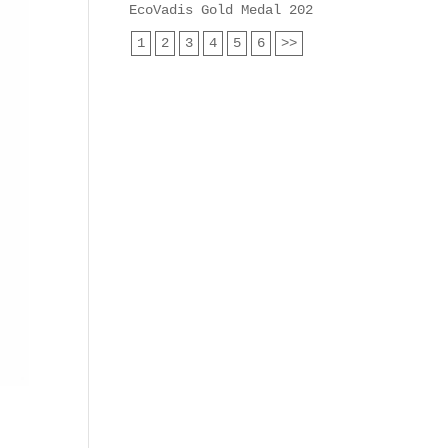
EcoVadis Gold Medal 2025 für Heyl Analy
1
2
3
4
5
6
>>