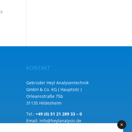
ts
KONTAKT
Gebrüder Heyl Analysentechnik
GmbH & Co. KG ( Hauptsitz )
Orleansstraße 75b
31135 Hildesheim
Tel.:
+49 (0) 51 21 289 33 – 0
Email:
info@heylanalysis.de
Zum Kontaktbereich