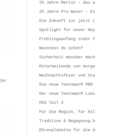
25 Jahre Martin – das will gefeiert wer
25 Jahre Pro Water – Ein starkes Zeiche
Die Zukunft ist jetzt (oder zumindest s
Spotlight für unser Heyl-Mobil
Frühlingsanfang steht für Aufbruch, Inn
Wusstest du schon?
Sicherheit messbar machen
Mitarbeitende von morgen = Fördern & Fo
Weihnachtsfeier und Start ins neue Jahr
 der
Die neue Testomat® PRO CL – Reihe
Der neue Testomat® Limit TH
MIG Teil 2
Für die Region, für Hildesheim und für 
Tradition & Begegnung bei Gebrüder Heyl
Ehrenplakette für die Gebrüder Heyl