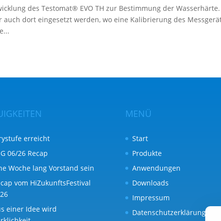
twicklung des Testomat® EVO TH zur Bestimmung der Wasserhärte.
er auch dort eingesetzt werden, wo eine Kalibrierung des Messgerä
e...
UIGKEITEN
MENÜ
rystufe erreicht
Start
G 06/26 Recap
Produkte
ne Woche lang Vorstand sein
Anwendungen
cap vom HiZukunftsFestival
Downloads
26
Impressum
s einer Idee wird
Datenschutzerklärung
rklichkeit