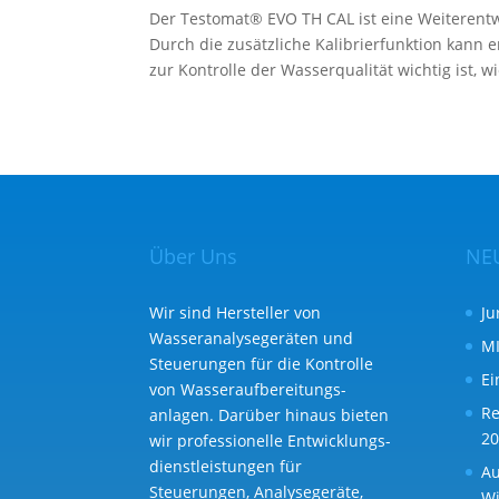
Der Testomat® EVO TH CAL ist eine Weiteren
Durch die zusätzliche Kalibrierfunktion kann 
zur Kontrolle der Wasserqualität wichtig ist, wi
Über Uns
NE
Wir sind Hersteller von
Ju
Wasseranalysegeräten und
MI
Steuerungen für die Kontrolle
Ei
von Wasser­aufbereitungs­
Re
anlagen. Darüber hinaus bieten
20
wir professionelle Entwicklungs­
dienst­leistungen für
Au
Steuerungen, Analysegeräte,
Wi