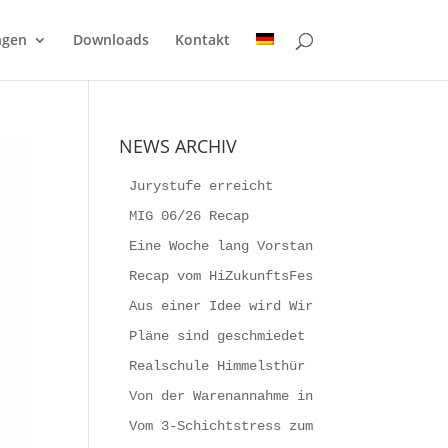
gen
Downloads
Kontakt
NEWS ARCHIV
Jurystufe erreicht
MIG 06/26 Recap
Eine Woche lang Vorstand sein
Recap vom HiZukunftsFestival 2026
Aus einer Idee wird Wirklichkeit
Pläne sind geschmiedet
Realschule Himmelsthür baut den piB
Von der Warenannahme in die Produktion
Vom 3-Schichtstress zum Versandprofi