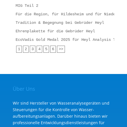
MIG Teil 2
Für die Region, für Hildesheim und für Niedersach
Tradition & Begegnung bei Gebrüder Heyl
Ehrenplakette für die Gebrüder Heyl
EcoVadis Gold Medal 2025 für Heyl Analysis Techno
1
2
3
4
5
6
>>
Über Uns
Wir sind Hersteller von Wasseranalysegeräten und
Steuerungen für die Kontrolle von Wasser­
aufbereitungs­anlagen. Darüber hinaus bieten wir
professionelle Entwicklungs­dienst­leistungen für