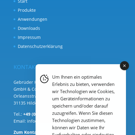
Start
Produkte
Anwendungen
Downloads
Impressum
Datenschutzerklärung
KONTAKT
Um Ihnen ein optimales
Gebrüder Heyl Analysentechnik
Erlebnis zu bieten, verwenden
GmbH & Co. KG ( Hauptsitz )
wir Technologien wie Cookies,
Orleansstraße 75b
um Geräteinformationen zu
31135 Hildesheim
speichern und/oder darauf
zuzugreifen. Wenn Sie diesen
Tel.:
+49 (0) 51 21 289 33 – 0
Technologien zustimmen,
Email:
info@heylanalysis.de
können wir Daten wie Ihr
Zum Kontaktbereich
Surfverhalten oder eindeutige